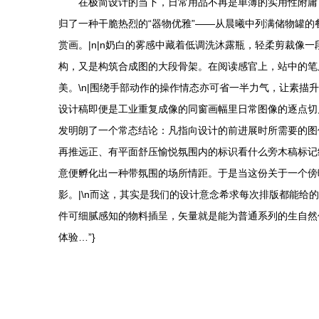
在极简设计的当下，日常用品不再是单薄的实用性附庸
归了一种干脆热烈的“器物优雅”——从晨曦中列满储物罐
赏画。|n|n奶白的雾感中藏着低调洗沐露瓶，轻柔剪裁
构，又是构筑合成图的大段骨架。在阅读感官上，站中的笔
美。\n|围绕手部动作的操作情态亦可省一半力气，让素
设计稿即便是工业重复成像的同窗画幅里日常图像的逐点切
发明朗了一个常态结论：凡指向设计的前进展时所需要的图
再推远正、有平面舒压愉悦氛围内的标识看什么旁木稿标记
意便孵化出一种带氛围的场所情距。于是当这份关于一个傍
影。|\n而这，其实是我们的设计意念希求每次排版都能
件可细腻感知的物料插呈，矢量就是能为普通系列的生自然
体验…”}