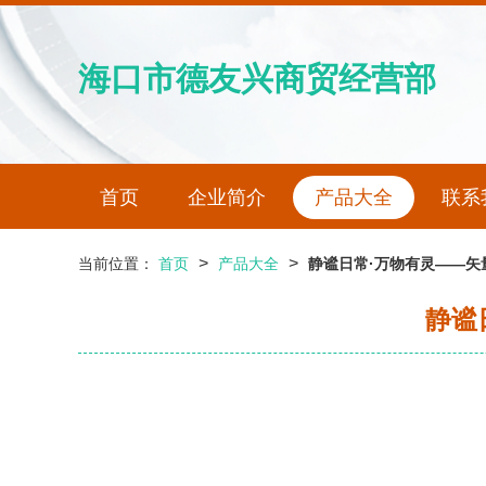
海口市德友兴商贸经营部
首页
企业简介
产品大全
联系
>
>
当前位置：
首页
产品大全
静谧日常·万物有灵——矢
静谧