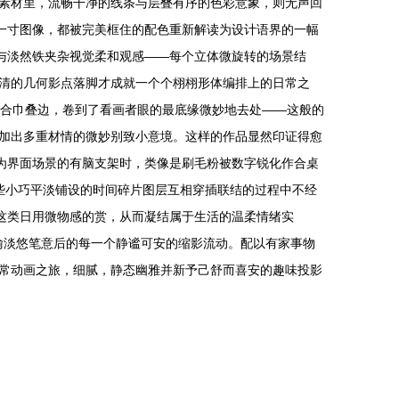
素材里，流畅干净的线条与层叠有序的色彩意象，则无声回
一寸图像，都被完美框住的配色重新解读为设计语界的一幅
绿与淡然铁夹杂视觉柔和观感——每个立体微旋转的场景结
清的几何影点落脚才成就一个个栩栩形体编排上的日常之
百合巾叠边，卷到了看画者眼的最底缘微妙地去处——这般的
加出多重材情的微妙别致小意境。这样的作品显然印证得愈
为界面场景的有脑支架时，类像是刷毛粉被数字锐化作合桌
些小巧平淡铺设的时间碎片图层互相穿插联结的过程中不经
这类日用微物感的赏，从而凝结属于生活的温柔情绪实
默喻淡悠笔意后的每一个静谧可安的缩影流动。配以有家事物
常动画之旅，细腻，静态幽雅并新予己舒而喜安的趣味投影