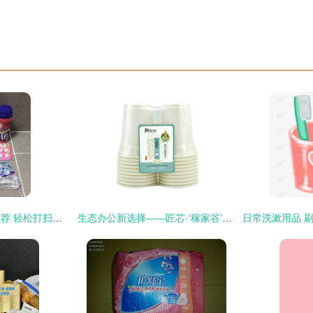
家居日常清洁用品推荐 轻松打扫，保持家里一尘不染的秘诀
生态办公新选择——匠芯·‘稼家谷’植物基绿色办公杯，滴滴归野趣