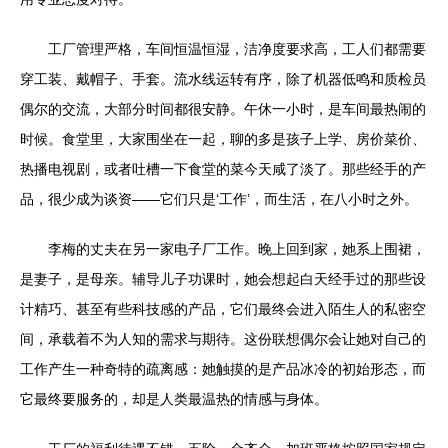
工厂管理严格，车间恒温恒湿，洁净度要求高，工人们都需要
穿工装、戴帽子、手套。流水线运转有序，除了机器低鸣和质检员
偶尔的交流，大部分时间都很安静。午休一小时，是车间最热闹的
时候。食堂里，大家围坐在一起，聊的多是孩子上学、房价菜价、
热播电视剧，或者吐槽一下食堂的菜今天咸了淡了。那些经手的产
品，很少成为谈资——它们只是‘工作’，而生活，在八小时之外。
李梅的丈夫在另一家电子厂工作。晚上回到家，她系上围裙，
是妻子，是母亲。辅导儿子功课时，她会想起白天经手过的那些设
计精巧、甚至有些科技感的产品，它们最终会进入陌生人的私密空
间，承载着不为人知的需求与期待。这份联想偶尔会让她对自己的
工作产生一种奇特的疏离感：她触摸的是产品冰冷的初始形态，而
它最终要服务的，却是人类最温热的情感与身体。