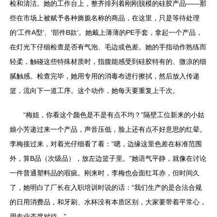
检和清洁。她的工作台上，整齐排列着刚刚脱模的硅胶产品——那
些在市场上被赋予各种旖旎名称的商品，在这里，只是等待处理
的‘工件A型’、‘部件B款’。她戴上薄薄的PE手套，拿起一个产品，
在灯光下仔细检查是否有气泡、毛边或色差。她的手指动作熟练而
轻柔，触碰这些特殊材质时，指腹能感受到硅胶特有的、微凉的细
腻触感。检查完毕，她用专用的消毒布进行擦拭，然后放入传递
篮，流向下一道工序。这个动作，她每天要重复上千次。
“梅姐，你看这个颜色是不是有点不均？”隔壁工位新来的小姑
娘小芳递过来一个产品，声音压低，脸上还有点不好意思的红晕。
李梅接过来，对着光仔细看了看：“嗯，边缘这里色差在标准范围
外，算B品（次级品），放左边篮子里。”她语气平静，就像在讨论
一件普通塑料品的瑕疵。刚来时，李梅也会面红耳赤，但时间久
了，她明白了厂长在入职培训时说的话：“我们生产的是合法合规
的日用消费品，和牙刷、水杯没有本质区别，大家要带着平常心，
用专业态度对待。”