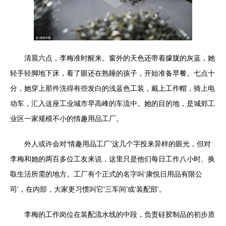
清晨六点，李梅准时醒来。窗外的天色还带着朦胧的灰蓝，她
轻手轻脚地下床，看了眼还在熟睡的孩子，开始准备早餐。七点十
分，她穿上那件洗得有些发白的浅蓝色工装，戴上工作帽，骑上电
动车，汇入这座工业城市早高峰的车流中。她的目的地，是城郊工
业区一家规模不小的情趣用品工厂。
外人或许会对‘情趣用品工厂’这几个字投来异样的眼光，但对
李梅和她的两百多位工友来说，这里只是他们每日工作八小时、换
取生活所需的地方。工厂有个正式的名字叫‘康悦日用品有限公
司’，在内部，大家更习惯叫它‘三车间’或‘装配部’。
李梅的工作岗位在装配流水线的中段，负责硅胶制品的初步质