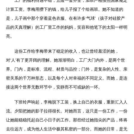
工厂的福利待遇不错，五险一金齐全，加班严格按照国家规定
计算工资。李梅用攒下的钱，给儿子报了个绘画班。她不知道的
是，儿子画中那个穿着蓝色衣服、在有许多‘气球’（孩子对硅胶产
品的天真理解）的工厂里工作的妈妈，笑容和他笔下的太阳一样明
亮。
这份工作给李梅带来了稳定的收入，也让曾经羞涩的她，
对‘人’有了更开阔的理解。她渐渐明白，工厂大门内外，是两个世
界。门内，是标准、流程、材质与品控；门外，是复杂的人性、亲
密关系的千万种形态，以及每个人对幸福的不同定义。而她，是连
接这两个世界无数环节中，安静而不可或缺的一环。
下班铃声响起，李梅脱下工装，换上自己的衣服，重新汇入人
流。夕阳把她的影子拉得很长。对她而言，这只是一份工作，一份
让她能稳稳托起自己小日子的工作。那些经过她指尖的产品，终将
去往远方，成为他人生活中极其私密的一部分。而她的日常，是无